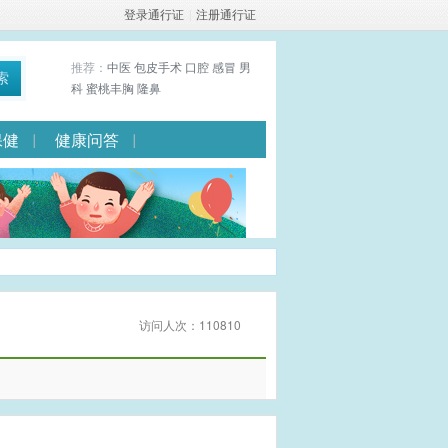
登录通行证
|
注册通行证
推荐：
中医
包皮手术
口腔
感冒
男
索
科
蜜桃丰胸
隆鼻
保健
健康问答
访问人次：110810