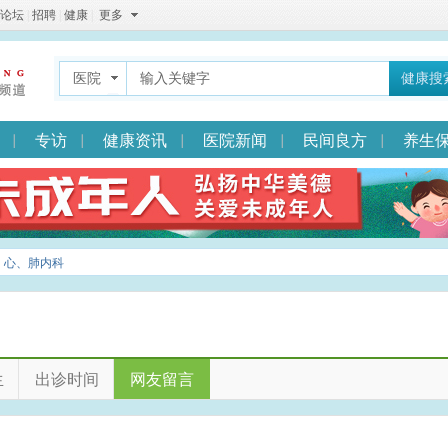
论坛
|
招聘
|
健康
|
更多
医院
健康搜
专访
健康资讯
医院新闻
民间良方
养生
> 心、肺内科
生
出诊时间
网友留言