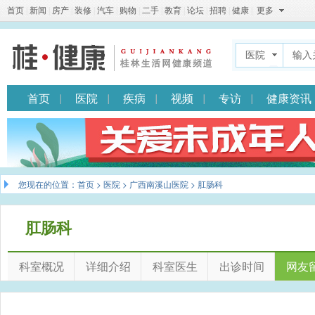
首页
|
新闻
|
房产
|
装修
|
汽车
|
购物
|
二手
|
教育
|
论坛
|
招聘
|
健康
|
更多
医院
首页
医院
疾病
视频
专访
健康资讯
您现在的位置：
首页
>
医院
>
广西南溪山医院
> 肛肠科
肛肠科
科室概况
详细介绍
科室医生
出诊时间
网友