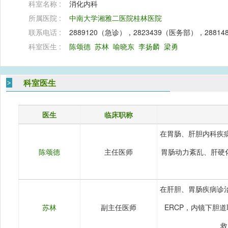
科室名称 :
消化内科
所属医院 :
中南大学湘雅二医院桂林医院
联系电话 :
2889120（急诊），2823439（医务部），288
科室医生 :
陈颂德
苏林
喻晓东
李扬麟
梁勇
科室医生
医生
临床职称
在胃肠、肝胆内科疾
陈颂德
主任医师
胃肠动力紊乱、肝硬
在肝胆、胃肠疾病诊
苏林
副主任医师
ERCP，内镜下胆
救