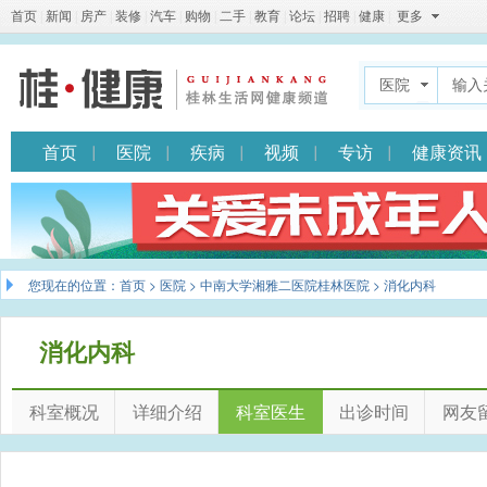
首页
|
新闻
|
房产
|
装修
|
汽车
|
购物
|
二手
|
教育
|
论坛
|
招聘
|
健康
|
更多
医院
首页
医院
疾病
视频
专访
健康资讯
您现在的位置：
首页
>
医院
>
中南大学湘雅二医院桂林医院
> 消化内科
消化内科
科室概况
详细介绍
科室医生
出诊时间
网友