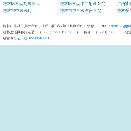
桂林医学院附属医院
桂林医学院第二附属医院
广西壮
桂林市中医医院
桂林市中西医结合医院
院
桂林爱
版权归桂林日报社所有，未经书面授权禁止复制或建立镜像。 Email：
service@guil
桂林生活网客服电话：（0773）2853120 2852488 传真：（0773）2853
经营许可证：
桂B2-20040001