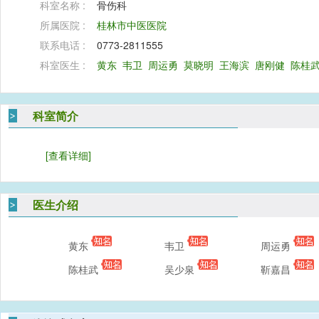
科室名称 :
骨伤科
所属医院 :
桂林市中医医院
联系电话 :
0773-2811555
科室医生 :
黄东
韦卫
周运勇
莫晓明
王海滨
唐刚健
陈桂
科室简介
[查看详细]
医生介绍
黄东
韦卫
周运勇
陈桂武
吴少泉
靳嘉昌