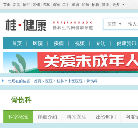
首页
|
新闻
|
房产
|
装修
|
汽车
|
购物
|
二手
|
教育
|
论坛
|
招聘
|
健康
|
更多
医院
首页
医院
疾病
视频
专访
健康资讯
您现在的位置：
首页
>
医院
>
桂林市中医医院
> 骨伤科
骨伤科
科室概况
详细介绍
科室医生
出诊时间
网友