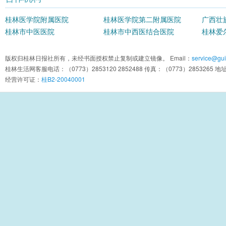
桂林医学院附属医院
桂林医学院第二附属医院
广西壮
桂林市中医医院
桂林市中西医结合医院
院
桂林爱
版权归桂林日报社所有，未经书面授权禁止复制或建立镜像。 Email：
service@guil
桂林生活网客服电话：（0773）2853120 2852488 传真：（0773）2853
经营许可证：
桂B2-20040001