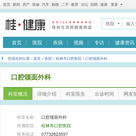
首页
|
新闻
|
房产
|
装修
|
汽车
|
购物
|
二手
|
教育
|
论坛
|
招聘
|
健康
|
更多
医院
首页
医院
疾病
视频
专访
健康资讯
您现在的位置：
首页
>
医院
>
桂林市口腔医院
> 口腔颌面外科
口腔颌面外科
科室概况
详细介绍
科室医生
出诊时间
网友
科室名称 :
口腔颌面外科
所属医院 :
桂林市口腔医院
联系电话 :
07732823597