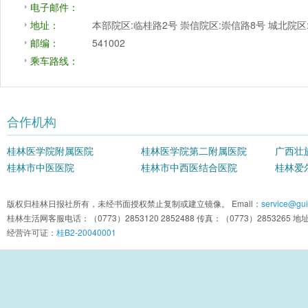
电子邮件：
地址：
本部院区:临桂路2号 崇信院区:崇信路8号 城北院
邮编：
541002
乘车路线：
合作机构
桂林医学院附属医院
桂林医学院第二附属医院
广西壮
桂林市中医医院
桂林市中西医结合医院
院
桂林爱
版权归桂林日报社所有，未经书面授权禁止复制或建立镜像。 Email：
service@guil
桂林生活网客服电话：（0773）2853120 2852488 传真：（0773）2853
经营许可证：
桂B2-20040001