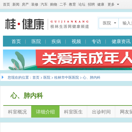
首页
|
新闻
|
房产
|
装修
|
汽车
|
购物
|
二手
|
教育
|
论坛
|
招聘
|
健康
|
更多
医院
首页
医院
疾病
视频
专访
健康资讯
您现在的位置：
首页
>
医院
>
桂林市中医医院
> 心、肺内科
心、肺内科
科室概况
详细介绍
科室医生
出诊时间
网友