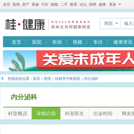
首页
|
新闻
|
房产
|
装修
|
汽车
|
购物
|
二手
|
教育
|
论坛
|
招聘
|
健康
|
更多
医院
首页
医院
疾病
视频
专访
健康资讯
您现在的位置：
首页
>
医院
>
桂林市中医医院
> 内分泌科
内分泌科
科室概况
详细介绍
科室医生
出诊时间
网友