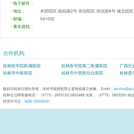
电子邮件：
地址：
本部院区:临桂路2号 崇信院区:崇信路8号 城北院
邮编：
541002
乘车路线：
合作机构
桂林医学院附属医院
桂林医学院第二附属医院
广西壮
桂林市中医医院
桂林市中西医结合医院
院
桂林爱
版权归桂林日报社所有，未经书面授权禁止复制或建立镜像。 Email：
service@guil
桂林生活网客服电话：（0773）2853120 2852488 传真：（0773）2853
经营许可证：
桂B2-20040001