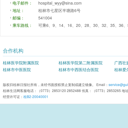
电子邮件：
hospital_wyy@sina.com
地址：
桂林市七星区半塘路6号
邮编：
541004
乘车路线：
可乘6、9、14、16、20、28、30、32、35、
合作机构
桂林医学院附属医院
桂林医学院第二附属医院
广西壮
桂林市中医医院
桂林市中西医结合医院
院
桂林爱
版权归桂林日报社所有，未经书面授权禁止复制或建立镜像。 Email：
service@guil
桂林生活网客服电话：（0773）2853120 2852488 传真：（0773）2853
经营许可证：
桂B2-20040001