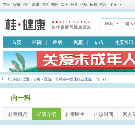
首页
|
新闻
|
房产
|
装修
|
汽车
|
购物
|
二手
|
教育
|
论坛
|
招聘
|
健康
|
更多
医院
首页
医院
疾病
视频
专访
健康资讯
您现在的位置：
首页
>
医院
>
桂林市中西医结合医院
> 内一科
内一科
科室概况
详细介绍
科室医生
出诊时间
网友