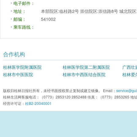
电子邮件：
地址：
本部院区:临桂路2号 崇信院区:崇信路8号 城北院
邮编：
541002
乘车路线：
合作机构
桂林医学院附属医院
桂林医学院第二附属医院
广西壮
桂林市中医医院
桂林市中西医结合医院
院
桂林爱
版权归桂林日报社所有，未经书面授权禁止复制或建立镜像。 Email：
service@guil
桂林生活网客服电话：（0773）2853120 2852488 传真：（0773）2853
经营许可证：
桂B2-20040001