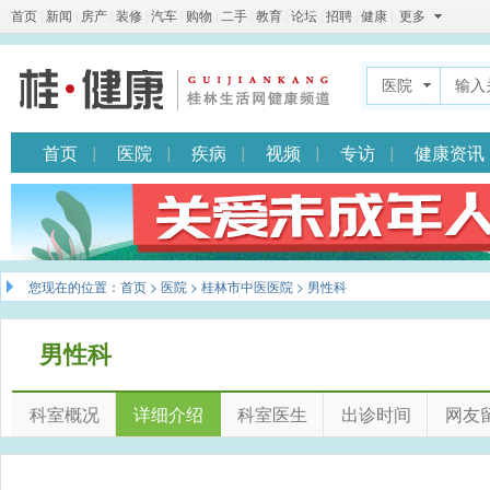
首页
|
新闻
|
房产
|
装修
|
汽车
|
购物
|
二手
|
教育
|
论坛
|
招聘
|
健康
|
更多
医院
首页
医院
疾病
视频
专访
健康资讯
您现在的位置：
首页
>
医院
>
桂林市中医医院
> 男性科
男性科
科室概况
详细介绍
科室医生
出诊时间
网友