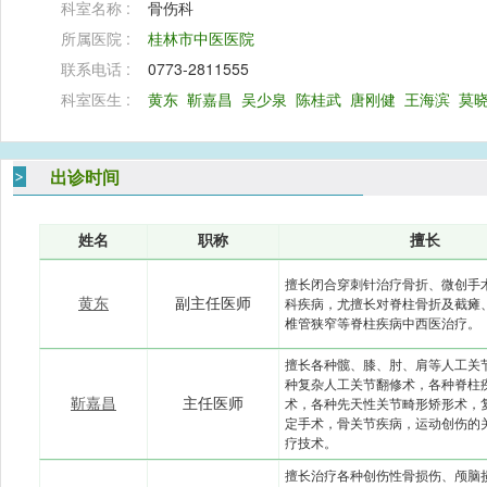
科室名称 :
骨伤科
所属医院 :
桂林市中医医院
联系电话 :
0773-2811555
科室医生 :
黄东
靳嘉昌
吴少泉
陈桂武
唐刚健
王海滨
莫
出诊时间
姓名
职称
擅长
擅长闭合穿刺针治疗骨折、微创手
黄东
副主任医师
科疾病，尤擅长对脊柱骨折及截瘫
椎管狭窄等脊柱疾病中西医治疗。
擅长各种髋、膝、肘、肩等人工关
种复杂人工关节翻修术，各种脊柱
靳嘉昌
主任医师
术，各种先天性关节畸形矫形术，
定手术，骨关节疾病，运动创伤的
疗技术。
擅长治疗各种创伤性骨损伤、颅脑