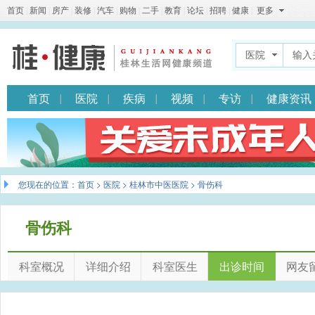
首页
|
新闻
|
房产
|
装修
|
汽车
|
购物
|
二手
|
教育
|
论坛
|
招聘
|
健康
|
更多
医院
首页
医院
疾病
视频
专访
健康资讯
您现在的位置：
首页
>
医院
>
桂林市中医医院
> 骨伤科
骨伤科
科室概况
详细介绍
科室医生
出诊时间
网友