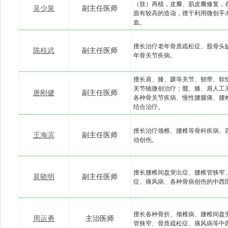
（肢）再植，皮瓣、肌皮瓣修复，在
吴少泉
副主任医师
面有较高的造诣，擅于利用微创手
血。
擅长治疗老年骨质疏松症、股骨头
陈桂武
副主任医师
年骨关节疾病。
擅长肩、膝、踝等关节、韧带、软
关节镜微创治疗；髋、膝、肩人工
唐刚健
副主任医师
各种骨关节疾病、慢性腰腿痛、腰
结合治疗。
擅长治疗颈椎、腰椎等骨科疾病、
王海滨
副主任医师
动创伤。
擅长腰椎间盘突出症、腰椎管狭窄
莫晓明
副主任医师
症、痛风病、各种骨病创伤的中西
擅长各种骨折、颈椎病、腰椎间盘
周运勇
主治医师
管狭窄、骨质疏松症、痛风病等中