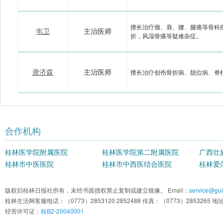
擅长治疗颈、肩、腰、腿痛等骨科
韦卫
主治医师
折，风湿骨痛等疑难杂症。
唐济森
主治医师
擅长治疗创伤骨折病、脱位病、脊
合作机构
桂林医学院附属医院
桂林医学院第二附属医院
广西壮
桂林市中医医院
桂林市中西医结合医院
院
桂林爱
版权归桂林日报社所有，未经书面授权禁止复制或建立镜像。 Email：
service@guil
桂林生活网客服电话：（0773）2853120 2852488 传真：（0773）2853
经营许可证：
桂B2-20040001