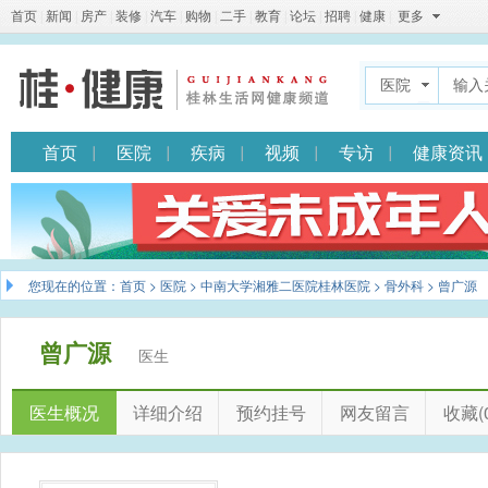
首页
|
新闻
|
房产
|
装修
|
汽车
|
购物
|
二手
|
教育
|
论坛
|
招聘
|
健康
|
更多
医院
首页
医院
疾病
视频
专访
健康资讯
您现在的位置：
首页
>
医院
>
中南大学湘雅二医院桂林医院
>
骨外科
> 曾广源
曾广源
医生
医生概况
详细介绍
预约挂号
网友留言
收藏(0