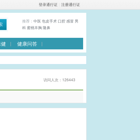
登录通行证
|
注册通行证
推荐：
中医
包皮手术
口腔
感冒
男
索
科
蜜桃丰胸
隆鼻
保健
健康问答
访问人次：126443