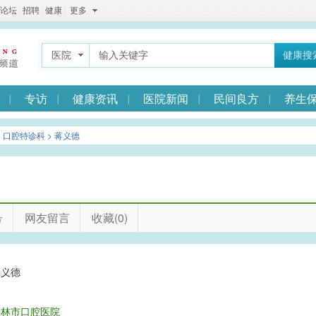
论坛
|
招聘
|
健康
|
更多
医院
健康搜
专访
健康资讯
医院新闻
民间良方
养生
>
口腔特诊科
> 蒋义德
号
网友留言
收藏(0)
蒋义德
男
桂林市口腔医院