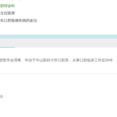
口腔特诊科
副主任医师
擅长口腔疑难疾病的诊治
腔医学会理事。毕业于中山医科大学口腔系，从事口腔临床工作近20年
治