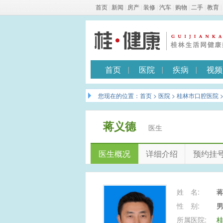
首页
|
新闻
|
房产
|
装修
|
汽车
|
购物
|
二手
|
教育
|
首页
医院
疾病
视频
您现在的位置：
首页
>
医院
>
桂林市口腔医院
蒋义德
医生
医生概况
详细介绍
预约挂
姓 名:
性 别:
所属医院: