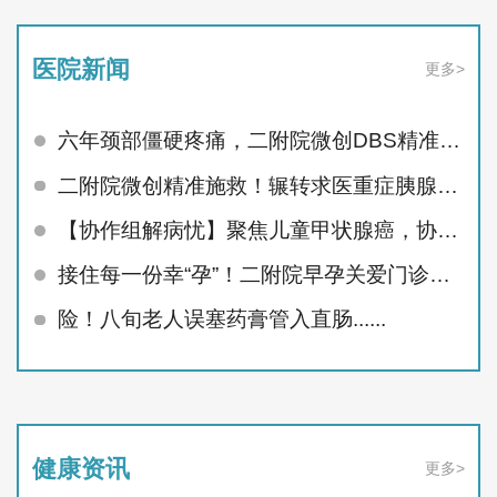
医院新闻
更多>
六年颈部僵硬疼痛，二附院微创DBS精准治顽疾
二附院微创精准施救！辗转求医重症胰腺炎患者顺利痊愈
【协作组解病忧】聚焦儿童甲状腺癌，协作组MDT护航未来
接住每一份幸“孕”！二附院早孕关爱门诊精准呵护孕早期
险！八旬老人误塞药膏管入直肠......
健康资讯
更多>