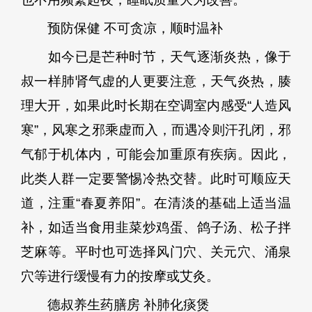
预防保健 不可贪凉，顺时温补
如今已是芒种时节，天气逐渐炎热，像于
叔一样肺肾气虚的人更要注意，天气炎热，腠
理大开，如果此时长期在空调室内感受“人造风
寒”，风寒之邪乘虚而入，而遇冷则汗孔闭，邪
气郁于机体内，可能会加重原有疾病。因此，
此类人群一定要警惕冷热交替。此时可顺应天
道，注重“春夏养阳”。在清淡的基础上适当温
补，如适当食用韭菜炒鸡蛋、鸽子汤、松子拌
芝麻等。平时也可选择风门穴、关元穴、涌泉
穴等进行缓慢有力的按摩或艾灸。
德叔养生药膳房 补肺化痰煲