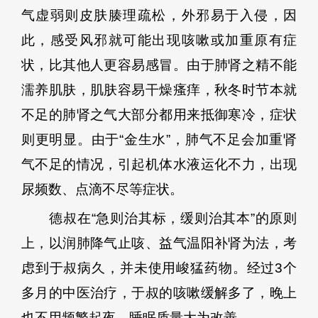
气虚弱则皮肤腠理疏松，外邪易于入侵，因
此，感受风邪就可能出现咳嗽或加重原有症
状，比其他人更容易感冒。由于肺肾之精不能
濡养肌肤，肌肤容易干燥瘙痒，秋冬时节本就
不足的肺肾之气大部分都用来抵御寒冷，症状
则更明显。由于“金生水”，肺气不足会加重肾
气不足的情况，引起机体水液运化不力，出现
尿频数、点滴不尽等症状。
德叔在“急则治其标，缓则治其本”的原则
上，以润肺降气止咳、益气温阳补肾为法，考
虑到于叔病久，并未使用峻猛药物。经过3个
多月的中医治疗，于叔的咳嗽缓解多了，晚上
也不用频繁起夜，睡眠质量大为改善。