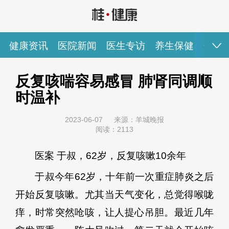
健康资讯
医院新闻
医生专访
养生保健
健康
健康资讯
医院新闻
医生专访
养生保健
健康视频
反复咳喘容易感冒 肺肾同调顺
时温补
专家推荐
图说健康
2023-06-07
来源：羊城晚报
阅读：2113
医案 于叔，62岁，反复咳嗽10余年
于叔今年62岁，十年前一次重症肺炎之后
开始反复咳嗽。尤其当天气变化，总觉得喉咙
痒，时常突然呛咳，让人提心吊胆。最近几年