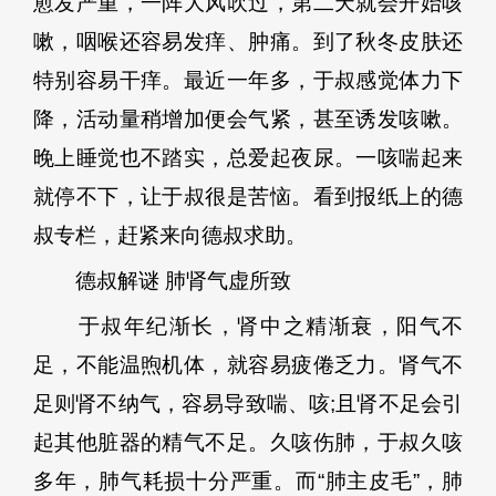
愈发严重，一阵大风吹过，第二天就会开始咳
嗽，咽喉还容易发痒、肿痛。到了秋冬皮肤还
特别容易干痒。最近一年多，于叔感觉体力下
降，活动量稍增加便会气紧，甚至诱发咳嗽。
晚上睡觉也不踏实，总爱起夜尿。一咳喘起来
就停不下，让于叔很是苦恼。看到报纸上的德
叔专栏，赶紧来向德叔求助。
德叔解谜 肺肾气虚所致
于叔年纪渐长，肾中之精渐衰，阳气不
足，不能温煦机体，就容易疲倦乏力。肾气不
足则肾不纳气，容易导致喘、咳;且肾不足会引
起其他脏器的精气不足。久咳伤肺，于叔久咳
多年，肺气耗损十分严重。而“肺主皮毛”，肺