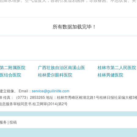
所有数据加载完毕！
第二附属医院
广西壮族自治区南溪山医
桂林市第二人民医院
医结合医院
院
桂林爱尔眼科医院
桂林男健医院
镜像。 Email：
service@guilinlife.com
2488 传真：（0773）2853265 地址：桂林市秀峰区榕湖北路1号桂林日报社采编大楼3
服务审核同意书 桂卫网审(2014)第2号
服务
|
投稿