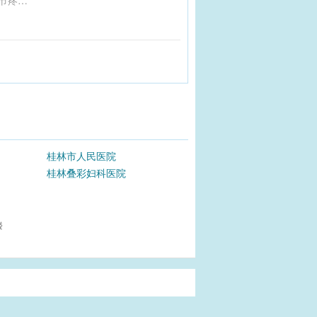
谷雨时节，寒冷天气接近尾声，气温升高且降水增多。空气湿度大，容易引发湿邪困脾，导致春困、不思饮食、关节疼痛等症状。建议注意关节保暖，避免淋雨，适当运动出汗，并多食用健脾祛湿的食物如山药、赤小豆等。还可通过按揉足三里、丰隆穴来健脾祛湿。谷雨有喝谷雨茶和食香椿的习俗，有助于消除春困。此外，过敏体质者需注意防护，避免接触过敏源，防止过敏性鼻炎、哮喘等症状的发生。
桂林市人民医院
桂林叠彩妇科医院
楼