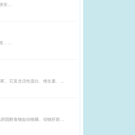
文章介绍了利用橘子皮制作保健枕的方法及其多种功效。橘子皮晒干后装入枕头，具有清热去火、预防脑梗塞、镇静安神等作用，对失眠和神经衰弱有一定缓解效果。橘子皮中的天然挥发油可通过呼吸调节神经，同时还有消炎杀菌功能。制作时需将橘子皮晒至半干，剪成细丝或丁状后装入枕套。需要注意的是，新鲜橘子皮易霉变，使用过程中应及时更换以防止细菌滋生。此方法简单经济，有助于改善睡眠质量。
本文介绍了五种应尽量少吃的食用油：长期开封的油、棕榈油、复炸油、氢化植物油和自榨油。这些油要么容易变质，要么含有高量的饱和脂肪或反式脂肪，对健康不利。相反，推荐食用橄榄油、茶籽油、菜籽油等富含单不饱和脂肪酸的油，以及大豆油、葵花籽油等多不饱和脂肪酸比例高的油。此外，建议控制每日烹调油摄入量不超过25克，避免高温烹饪，妥善储存油脂，并定期更换不同种类的食用油以保持脂肪酸平衡。
桑葚是一种酸甜多汁的果实，不仅可食用还可入药，被誉为‘21世纪最佳果品’和‘民间圣果’。它富含活性蛋白、维生素、氨基酸、矿物质等，具有滋阴补血、延缓衰老、增强免疫力、降低胆固醇等功效。《本草纲目》中记载其可用于多种病症，如头晕目暗、耳鸣失眠等。不过，大量食用可能引起腹泻，脾胃虚弱或大便稀薄者应少食。此外，桑葚对防治糖尿病有一定作用，但糖尿病患者仍需适量食用。目前正值桑葚上市季节，维C含量是蓝莓的4倍，备受推崇。
胆固醇对身体不可或缺，但过高会导致动脉粥样斑块沉积。应适量摄入胆固醇，避免高胆固醇食物如动物脑、动物肝脏和蛋黄。同时，可通过按摩天枢穴降低血脂。对于已出现血脂升高的人群，建议戒烟、每周至少运动3次、限制饱和脂肪和反式脂肪摄入、每日胆固醇摄入不超过300毫克、多吃果蔬和全谷物、减少饮酒、保持良好睡眠、学会减压、控制体重，并遵医嘱用药。通过这些方法可有效缓解轻度血脂升高问题。