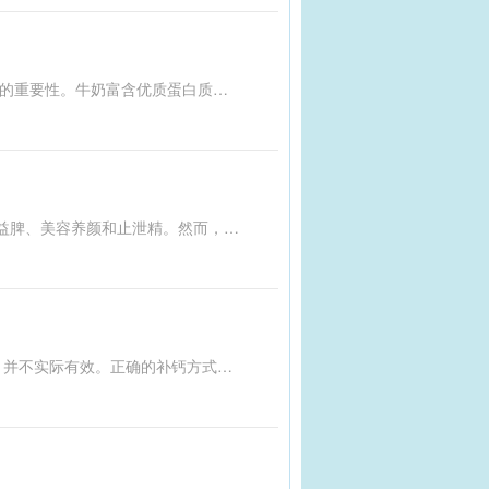
为了推动健康饮食，最新发布的“减油、增豆、加奶”核心信息重点强调了增加牛奶摄入的重要性。牛奶富含优质蛋白质和钙，有助于增强骨骼健康，预防慢性疾病。建议每日适量饮用牛奶或食用其他乳制品，以满足人体对钙和其他营养素的需求。对于儿童和青少年，充足的奶类摄入有助于促进生长发育；对于成年人，尤其是老年人，能够有效维持骨密度，减少骨质疏松的风险。此外，合理搭配豆类和减少油脂摄入，可以进一步优化膳食结构，达到营养均衡的目标。
樱桃被称为‘百果第一枝’，不仅具有发汗透疹、祛风除湿、消肿止痛的功效，还能调中益脾、美容养颜和止泄精。然而，食用樱桃需注意相关事项，以充分发挥其营养价值和健康功效。相关内容来源于中国中医药报和养生中国微信等平台，强调了樱桃的多重作用及合理食用的重要性。
文章揭示了常见的补钙误区，如喝骨头汤、豆浆代替牛奶、空腹吃钙片和多吃虾皮等，并不实际有效。正确的补钙方式包括摄入富含钙的食物，如牛奶、荠菜、油菜薹和豆类蔬菜。同时，掌握正确的烹饪技巧（如焯水、加醋）有助于钙的吸收。此外，维生素D和维生素K2对促进钙吸收和维持骨骼健康至关重要，可通过晒太阳、食用鱼类、动物肝脏及发酵豆制品等方式补充。水果中的矿物质也对骨骼有益。