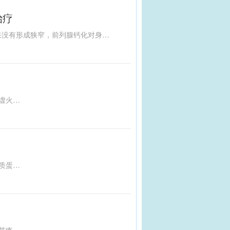
治疗
体检报告中的一些指标异常可能并不需要过度担心或治疗。例如，颈动脉粥样斑块如果没有形成狭窄，前列腺钙化对身体无负面影响，偶发的心脏早搏和窦性心律不齐不用过度紧张，血常规稍微超标或降低且无症状较常见，生理性乳腺增生可自行消解，多数囊肿和不发炎的骨刺一般无需处理，肺部钙化结节和大部分甲状腺结节也属良性。这些情况通常只需定期复查，保持健康的生活方式即可。
胃病主要与饮食有关，不节制、过食辛辣或饥饱失常会影响胃的和降功能，导致胃痛、口臭等症状。胃火分实火和虚火，实火表现为胃脘灼痛、消谷善饥等，多因过食辛热或情志郁结所致；虚火则表现为胃脘嘈杂、饥不欲食等，多因热病后期或过食辛辣引起。调理胃火可选用内庭、支沟、足三里、合谷、中脘等穴位，这些穴位具有健脾和胃、清降胃火的功效，能有效改善胃病症状。
清淡饮食常被误解为只吃素，但其实它强调的是营养均衡和荤素搭配。鸡、鸭、鱼、肉等荤食能提供人体所需的优质蛋白质和脂肪酸，促进新陈代谢和组织细胞的完整，提高抗病能力并延缓衰老。真正的清淡饮食应以食物多样化为基础，主食以谷薯类为主，适量增加蔬菜水果，经常摄入奶类、豆类及适量鱼、禽、蛋、瘦肉，并做到少油、少盐、少糖。避免长期食用高油、高盐、高糖的加工食品，以防引发高血脂、高血压和高血糖等问题。清淡饮食的关键在于合理搭配和控制摄入量。