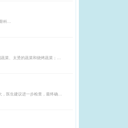
腰痛是临床常见症状，不同科室针对腰痛的病因和表现各有侧重。内分泌科关注骨质疏松；理疗科处理腰肌劳损；骨科针对腰椎间盘突出或狭窄；肾内科排查肾动脉或静脉血栓；泌尿外科排除肾绞痛；血液科或肿瘤科检查恶性肿瘤骨转移；风湿科诊断强直性脊柱炎；皮肤科处理带状疱疹。患者需根据具体症状选择合适的科室就诊，以明确病因并进行针对性治疗。本文作者为王立新，来自广东省中医院芳村医院肾病科。
文章讨论了四类不宜多吃的蔬菜及其潜在的健康风险。第一类是容易致癌的菜，如腌制蔬菜、太烫的蔬菜和烧烤蔬菜；第二类是容易导致发胖的菜，如干煸蔬菜、糖油混合蔬菜和油炸蔬菜；第三类是容易伤肾的菜，如含草酸多的蔬菜和钾含量高的蔬菜；第四类是容易引起食物中毒的菜，如含皂苷、氰苷和秋水仙碱的蔬菜。文中还提供了具体的预防措施，例如焯水处理以减少有害物质的摄入。
2023年底，徐女士发现右侧腋窝长了一枚蚕豆大小的无痛结节，未在意。随着结节增大，医生建议进一步检查，最终确诊为隐匿性乳腺癌。隐匿性乳腺癌以腋窝淋巴结转移为主要表现，临床误诊率高。癌症早期症状不明显，但有蛛丝马迹：如体重下降、长期咳嗽、口腔溃疡、吞咽困难、咽喉疼痛、排便异常、发热乏力、淋巴结肿大、阴道出血和头痛恶心等。预防癌症需做到“早发现、早诊断、早治疗”。体检报告中，血常规、肝功能、超声及CT检查异常也需警惕癌症可能。