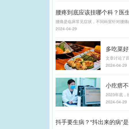
腰疼到底应该挂哪个科？医
2024-04-29
多吃菜好
2024-04-29
小疙瘩不
2024-04-29
抖手要生病？“抖出来的病”