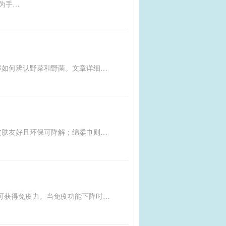
工厂中的生产设备振动可能引发振动病，这是一种长期受外界振动影响引起的职业性疾病。根据接触部位不同，分为手传振动和全身振动。手传振动常见于使用风动、电动工具等作业，全身振动则多见于驾驶交通工具或在振动平台上作业。手臂振动病是法定职业病，主要表现为手部末梢循环和神经功能障碍，严重时可导致手指变形和肌肉萎缩。影响振动病的因素包括振动频率、幅度、接触时间和强度、环境温度、湿度以及个体差异。预防措施包括改善工作环境、加强个人防护、工作岗位轮换、职业健康监护及保持健康生活方式。
本文由国家食品安全风险评估中心、健康中国和科普中国联合制作，旨在帮助公众了解如何辨认野菜和野菌。文章详细介绍了常见的野菜和野菌种类，并提供了实用的辨认技巧，强调了食用野生植物的安全性和注意事项。通过学习这些知识，读者可以更好地保护自己和家人免受误食有毒植物的风险，同时增加对自然界的了解。
市面上的洗脸巾主要分为棉柔巾和绵柔巾。棉柔巾由天然棉花制成，无化学添加，对皮肤友好且环保可降解；绵柔巾则多为聚酯纤维或粘胶纤维等化学纤维组合，可能含有残留化学物质，对皮肤有刺激风险。挑选时应选择标注为“100%棉”或“全棉水刺无纺布”的产品，并优先考虑符合GB/T 40276—2021标准的产品。消费者还可以通过浸水法和燃烧法简单测试柔巾材质。对于敏感肌和新生儿群体，更需谨慎选择以避免不良反应。
水痘-带状疱疹病毒能在不同阶段引发水痘和带状疱疹，初次感染表现为水痘，病愈后可获得免疫力。当免疫功能下降时，病毒被激活引发带状疱疹。该病毒传染性强，主要通过飞沫和接触传播，接触水痘患者后约90%会发病，特别容易在集体环境中暴发。水痘症状包括发热、发痒的红斑疹，严重时全身分布。带状疱疹则表现为成群水疱，伴有剧烈神经痛，可能持续数月甚至更久。预防措施包括接种疫苗，个人、家庭和学校应采取隔离、通风、消毒等措施，以减少传播风险。