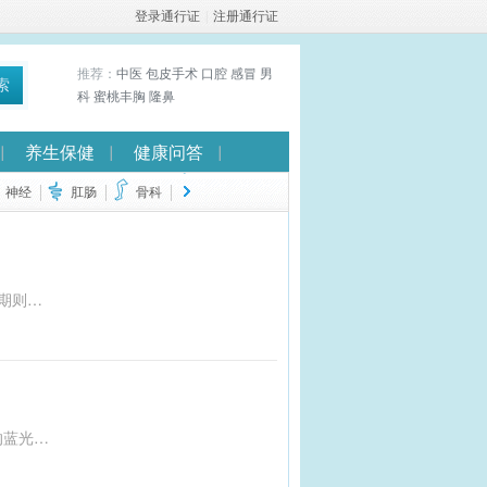
登录通行证
|
注册通行证
推荐：
中医
包皮手术
口腔
感冒
男
索
科
蜜桃丰胸
隆鼻
养生保健
健康问答
神经
肛肠
骨科
卵巢癌因其隐蔽性和高恶性度，多数患者确诊时已是晚期，死亡率较高。专家指出，早期卵巢癌无特异性症状，晚期则表现为腹胀、腹痛等。定期体检如B超有助于早期发现病变。治疗模式为‘手术+化疗+维持治疗’，其中PARP抑制剂等新疗法延长了生存期。基因检测对筛选获益人群和判断遗传性有重要意义。面对卵巢癌，科学治疗和积极心态至关重要，许多患者已实现长期生存。
现代社会中，许多孩子面临晚上难以入睡、早上起不来的问题，这可能与‘人造光’有关。人造光包括电子屏幕发出的蓝光和室内照明等，会抑制褪黑素分泌，干扰孩子的生物钟和睡眠质量。为改善这一问题，建议减少孩子睡前接触电子设备的时间，营造无光或微光的睡眠环境，如使用遮光窗帘和暖色调小夜灯。同时，增加户外活动和调整饮食也有助于提升孩子的睡眠质量。