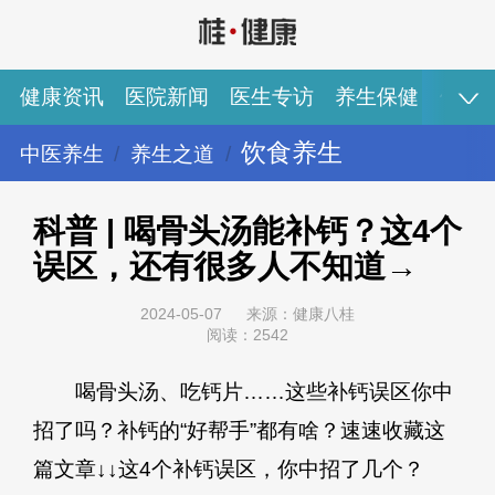
健康资讯
医院新闻
医生专访
养生保健
健康
饮食养生
中医养生
养生之道
健康资讯
医院新闻
医生专访
养生保健
健康视频
专家推荐
图说健康
科普 | 喝骨头汤能补钙？这4个
误区，还有很多人不知道→
2024-05-07
来源：健康八桂
阅读：2542
喝骨头汤、吃钙片……这些补钙误区你中
招了吗？补钙的“好帮手”都有啥？速速收藏这
篇文章↓↓这4个补钙误区，你中招了几个？