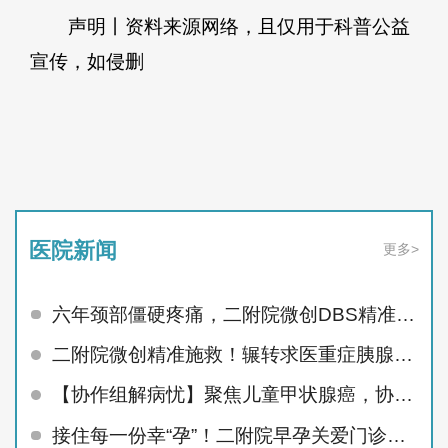
声明丨资料来源网络，且仅用于科普公益
宣传，如侵删
医院新闻
更多>
六年颈部僵硬疼痛，二附院微创DBS精准治顽疾
二附院微创精准施救！辗转求医重症胰腺炎患者顺利痊愈
【协作组解病忧】聚焦儿童甲状腺癌，协作组MDT护航未来
接住每一份幸“孕”！二附院早孕关爱门诊精准呵护孕早期