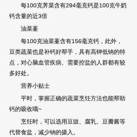
每100克荠菜含有294毫克钙是100克牛奶
钙含量的近3倍
油菜薹
每100克油菜薹含有156毫克钙，此外，
豆类蔬菜也是补钙好帮手，具有高钾低钠的特
点，对心脑血管疾病、需要控盐的人群都有较
多好处。
营养小贴士
平时，掌握正确的蔬菜烹饪方法也能帮助
钙的吸收哦~
烹饪时，可以选用豆豉、腐乳、豆瓣酱等
代替食盐，减少钠的摄入。