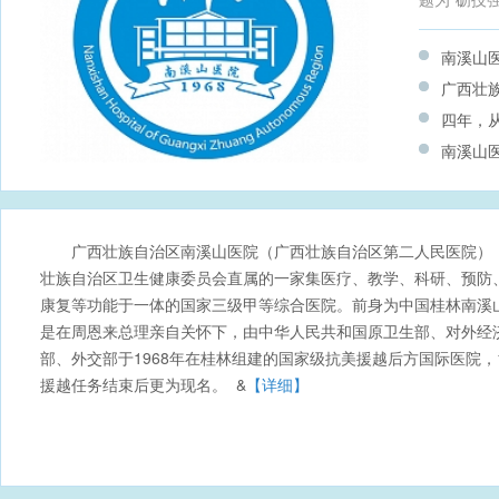
南溪山医
广西壮族
主题宣
四年，从
住培学
南溪山
西壮族
为干警送
式鞘内
广西壮族自治区南溪山医院（广西壮族自治区第二人民医院）
壮族自治区卫生健康委员会直属的一家集医疗、教学、科研、预防
康复等功能于一体的国家三级甲等综合医院。前身为中国桂林南溪
是在周恩来总理亲自关怀下，由中华人民共和国原卫生部、对外经
部、外交部于1968年在桂林组建的国家级抗美援越后方国际医院，1
援越任务结束后更为现名。 &
【详细】