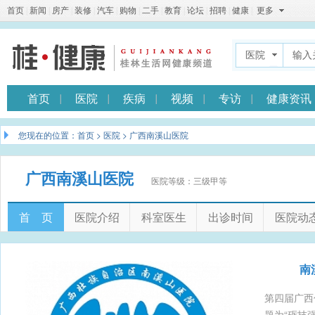
首页
|
新闻
|
房产
|
装修
|
汽车
|
购物
|
二手
|
教育
|
论坛
|
招聘
|
健康
|
更多
医院
首页
医院
疾病
视频
专访
健康资讯
您现在的位置：
首页
>
医院
> 广西南溪山医院
广西南溪山医院
医院等级：三级甲等
首 页
医院介绍
科室医生
出诊时间
医院动
南
第四届广西
题为“砺技