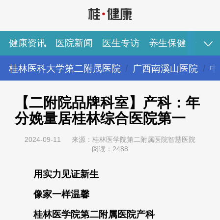
健康资讯
医院新闻
医生专访
养生保健
健康
桂林医科大学第二附属医院
广西南溪山医院
中
健康资讯
医院新闻
医生专访
养生保健
健康视频
专家推荐
图说健康
【二附院品牌科室】产科：年
分娩量居桂林综合医院第一
2024-09-11
来源：桂林医学院第二附属医院智慧医院
阅读：2488
用实力见证新生
像家一样温馨
桂林医学院第二附属医院产科