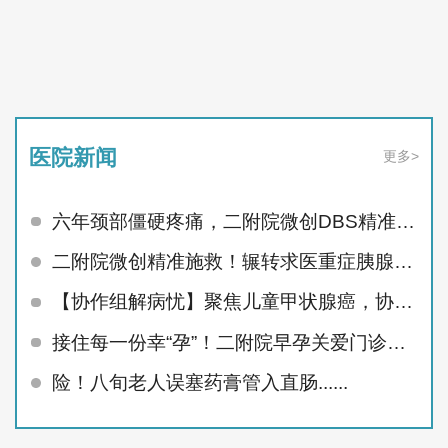
医院新闻
更多>
六年颈部僵硬疼痛，二附院微创DBS精准治顽疾
二附院微创精准施救！辗转求医重症胰腺炎患者顺利痊愈
【协作组解病忧】聚焦儿童甲状腺癌，协作组MDT护航未来
接住每一份幸“孕”！二附院早孕关爱门诊精准呵护孕早期
险！八旬老人误塞药膏管入直肠......