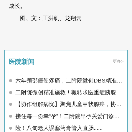
成长。
图、文：王洪凯、龙翔云
医院新闻
更多>
六年颈部僵硬疼痛，二附院微创DBS精准治顽疾
二附院微创精准施救！辗转求医重症胰腺炎患者顺利痊愈
【协作组解病忧】聚焦儿童甲状腺癌，协作组MDT护航未来
接住每一份幸“孕”！二附院早孕关爱门诊精准呵护孕早期
险！八旬老人误塞药膏管入直肠......