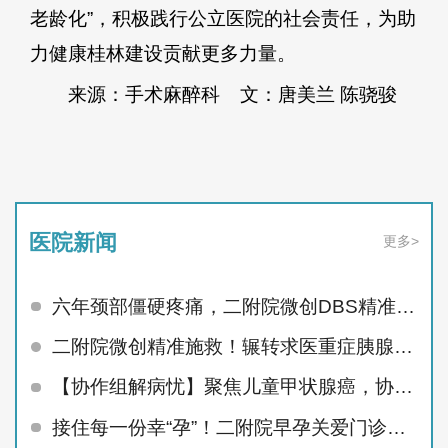
老龄化”，积极践行公立医院的社会责任，为助
力健康桂林建设贡献更多力量。
来源：手术麻醉科 文：唐美兰 陈骁骏
医院新闻
更多>
六年颈部僵硬疼痛，二附院微创DBS精准治顽疾
二附院微创精准施救！辗转求医重症胰腺炎患者顺利痊愈
【协作组解病忧】聚焦儿童甲状腺癌，协作组MDT护航未来
接住每一份幸“孕”！二附院早孕关爱门诊精准呵护孕早期