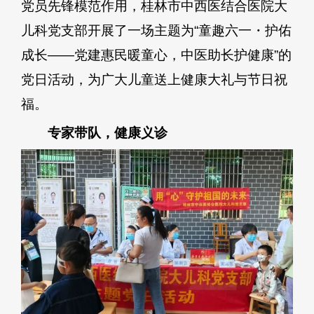
党员先锋模范作用，桂林市中西医结合医院大
儿科党支部开展了一场主题为“童趣六一・护佑
成长——党建惠民暖童心，中医助长护健康”的
党日活动，为广大儿童送上健康大礼与节日祝
福。
专家带队，健康义诊