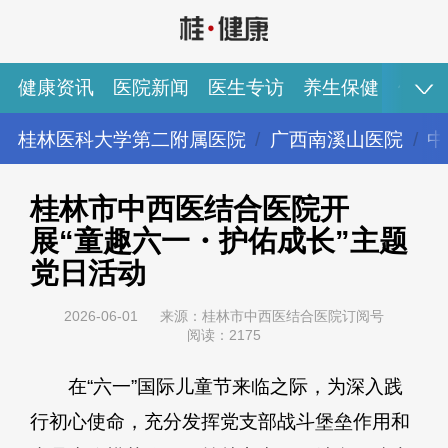
健康资讯
医院新闻
医生专访
养生保健
健康
桂林医科大学第二附属医院
广西南溪山医院
中
健康资讯
医院新闻
医生专访
养生保健
健康视频
专家推荐
图说健康
桂林市中西医结合医院开
展“童趣六一・护佑成长”主题
党日活动
2026-06-01
来源：桂林市中西医结合医院订阅号
阅读：2175
在“六一”国际儿童节来临之际，为深入践
行初心使命，充分发挥党支部战斗堡垒作用和