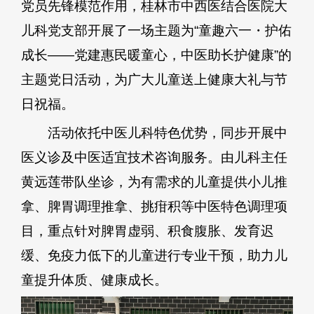
党员先锋模范作用，桂林市中西医结合医院大
儿科党支部开展了一场主题为“童趣六一・护佑
成长——党建惠民暖童心，中医助长护健康”的
主题党日活动，为广大儿童送上健康大礼与节
日祝福。
活动依托中医儿科特色优势，同步开展中
医义诊及中医适宜技术咨询服务。由儿科主任
黄远莲带队坐诊，为有需求的儿童提供小儿推
拿、脾胃调理推拿、挑疳积等中医特色调理项
目，重点针对脾胃虚弱、积食腹胀、发育迟
缓、免疫力低下的儿童进行专业干预，助力儿
童提升体质、健康成长。