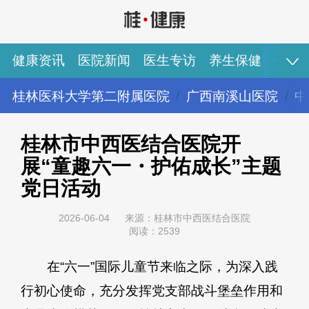
健康资讯
医院新闻
医生专访
养生保健
健康
桂林医科大学第二附属医院
广西南溪山医院
中
健康资讯
医院新闻
医生专访
养生保健
健康视频
专家推荐
图说健康
桂林市中西医结合医院开
展“童趣六一・护佑成长”主题
党日活动
2026-06-04
来源：桂林市中西医结合医院
阅读：2539
在“六一”国际儿童节来临之际，为深入践
行初心使命，充分发挥党支部战斗堡垒作用和