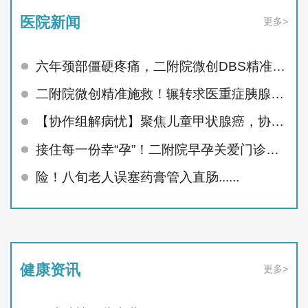
医院新闻
更多>
六年颈部僵硬疼痛，二附院微创DBS精准治顽疾
二附院微创精准施救！辗转求医重症胰腺炎患者顺利痊愈
【协作组解病忧】聚焦儿童甲状腺癌，协作组MDT护航未来
接住每一份幸“孕”！二附院早孕关爱门诊精准呵护孕早期
险！八旬老人误塞药膏管入直肠......
健康资讯
更多>