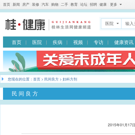
首页
|
新闻
|
房产
|
装修
|
汽车
|
购物
|
二手
|
教育
|
论坛
|
招聘
|
健康
|
更多
医院
首页
医院
疾病
视频
专访
健康资讯
您现在的位置：
首页
>
民间良方
> 妇科方剂
民间良方
2015年01月17