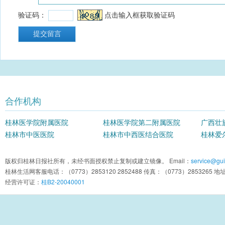
合作机构
桂林医学院附属医院
桂林医学院第二附属医院
广西壮
桂林市中医医院
桂林市中西医结合医院
院
桂林爱
版权归桂林日报社所有，未经书面授权禁止复制或建立镜像。 Email：
service@guil
桂林生活网客服电话：（0773）2853120 2852488 传真：（0773）2853
经营许可证：
桂B2-20040001