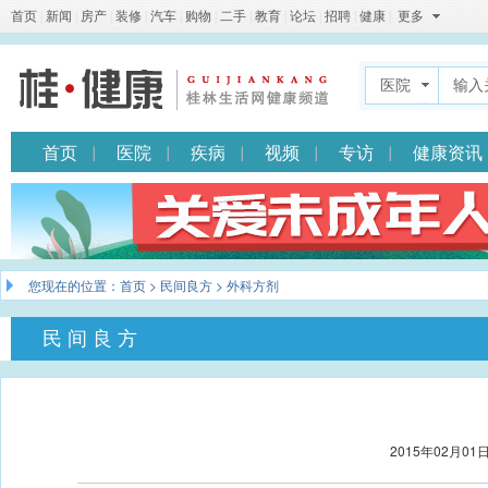
首页
|
新闻
|
房产
|
装修
|
汽车
|
购物
|
二手
|
教育
|
论坛
|
招聘
|
健康
|
更多
医院
首页
医院
疾病
视频
专访
健康资讯
您现在的位置：
首页
>
民间良方
> 外科方剂
民间良方
2015年02月01