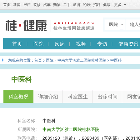
首页
|
新闻
|
房产
|
装修
|
汽车
|
购物
|
二手
|
教育
|
论坛
|
招聘
|
健康
|
更多
医院
首页
医院
疾病
视频
专访
健康资讯
您现在的位置：
首页
>
医院
>
中南大学湘雅二医院桂林医院
> 中医科
中医科
科室概况
详细介绍
科室医生
出诊时间
网友
科室名称 :
中医科
所属医院 :
中南大学湘雅二医院桂林医院
联系电话 :
2889120（急诊），2823439（医务部），288