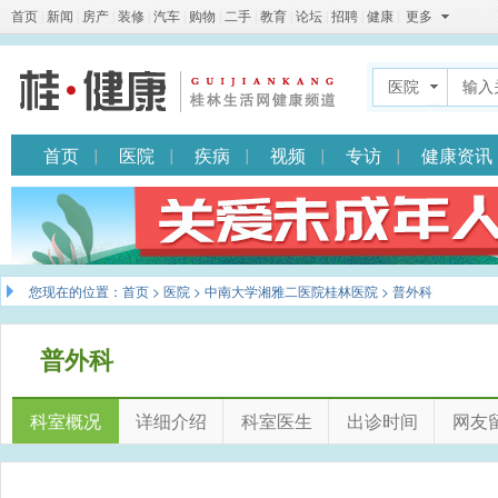
首页
|
新闻
|
房产
|
装修
|
汽车
|
购物
|
二手
|
教育
|
论坛
|
招聘
|
健康
|
更多
医院
首页
医院
疾病
视频
专访
健康资讯
您现在的位置：
首页
>
医院
>
中南大学湘雅二医院桂林医院
> 普外科
普外科
科室概况
详细介绍
科室医生
出诊时间
网友