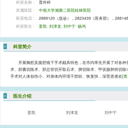
科室名称 :
普外科
所属医院 :
中南大学湘雅二医院桂林医院
联系电话 :
2889120（急诊），2823439（医务部），288
科室医生 :
姜凯
刘津龙
刘中宁
杨鸿
科室简介
开展胸腔及腹腔镜下手术颇具特色，在市内率先开展了对各种
术、胆囊切陈术、胆总管切开取石术、脾切除术、甲状腺肿癌切除
手术对人体创伤小、对身体内环境干扰轻、恢复快，深受患者欢
[
医生介绍
姜凯
刘津龙
刘中宁