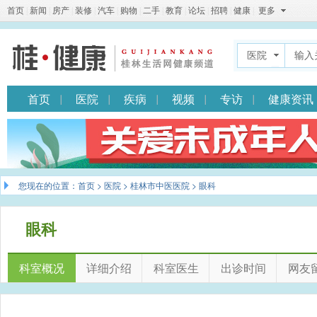
首页
|
新闻
|
房产
|
装修
|
汽车
|
购物
|
二手
|
教育
|
论坛
|
招聘
|
健康
|
更多
医院
首页
医院
疾病
视频
专访
健康资讯
您现在的位置：
首页
>
医院
>
桂林市中医医院
> 眼科
眼科
科室概况
详细介绍
科室医生
出诊时间
网友