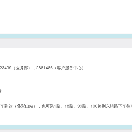
823439（医务部），2881486（客户服务中心）
号
交车到达（叠彩山站），也可乘1路、18路、99路、100路到东镇路下车往