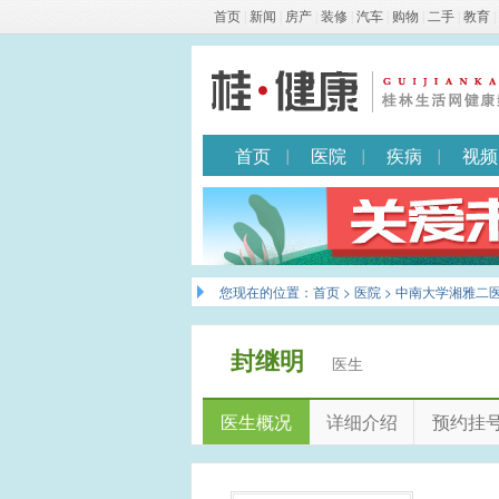
首页
|
新闻
|
房产
|
装修
|
汽车
|
购物
|
二手
|
教育
|
首页
医院
疾病
视频
您现在的位置：
首页
>
医院
>
中南大学湘雅二
封继明
医生
医生概况
详细介绍
预约挂