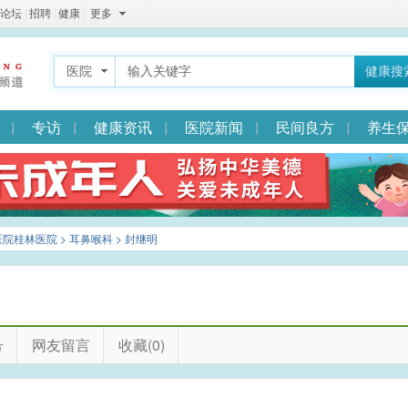
论坛
|
招聘
|
健康
|
更多
医院
健康搜
专访
健康资讯
医院新闻
民间良方
养生
医院桂林医院
>
耳鼻喉科
> 封继明
号
网友留言
收藏(0)