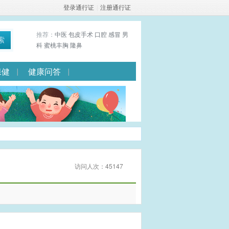
登录通行证
|
注册通行证
推荐：
中医
包皮手术
口腔
感冒
男
索
科
蜜桃丰胸
隆鼻
保健
健康问答
访问人次：45147