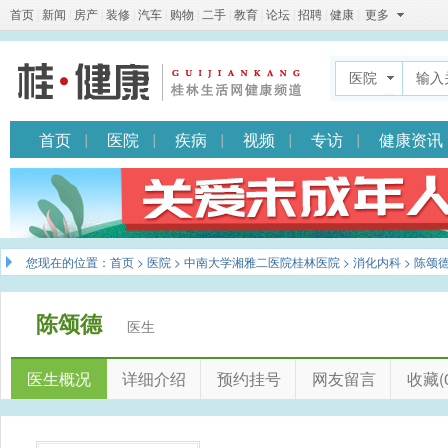
首页
|
新闻
|
房产
|
装修
|
汽车
|
购物
|
二手
|
教育
|
论坛
|
招聘
|
健康
|
更多
医院
首页
医院
疾病
视频
专访
健康资讯
您现在的位置：
首页
>
医院
>
中南大学湘雅二医院桂林医院
>
消化内科
> 陈颂
陈颂德
医生
医生概况
详细介绍
预约挂号
网友留言
收藏(0