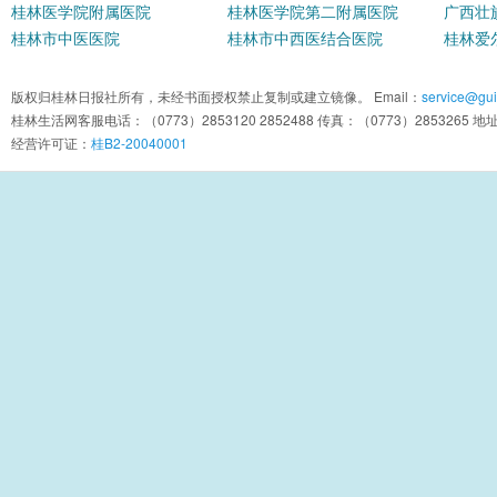
桂林医学院附属医院
桂林医学院第二附属医院
广西壮
桂林市中医医院
桂林市中西医结合医院
院
桂林爱
版权归桂林日报社所有，未经书面授权禁止复制或建立镜像。 Email：
service@guil
桂林生活网客服电话：（0773）2853120 2852488 传真：（0773）2853
经营许可证：
桂B2-20040001