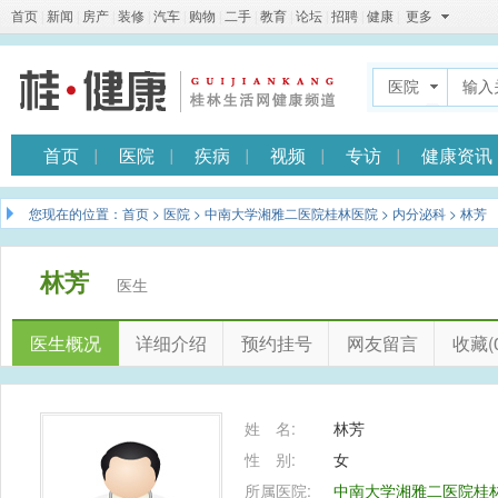
首页
|
新闻
|
房产
|
装修
|
汽车
|
购物
|
二手
|
教育
|
论坛
|
招聘
|
健康
|
更多
医院
首页
医院
疾病
视频
专访
健康资讯
您现在的位置：
首页
>
医院
>
中南大学湘雅二医院桂林医院
>
内分泌科
> 林芳
林芳
医生
医生概况
详细介绍
预约挂号
网友留言
收藏(0
姓 名:
林芳
性 别:
女
所属医院:
中南大学湘雅二医院桂