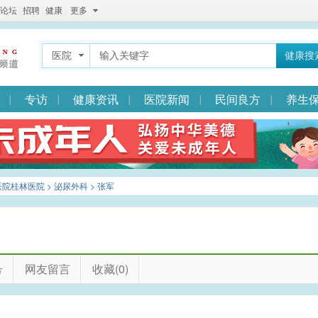
论坛
|
招聘
|
健康
|
更多
医院
健康搜
专访
健康资讯
医院新闻
民间良方
养生
医院桂林医院
>
泌尿外科
> 张军
号
网友留言
收藏(0)