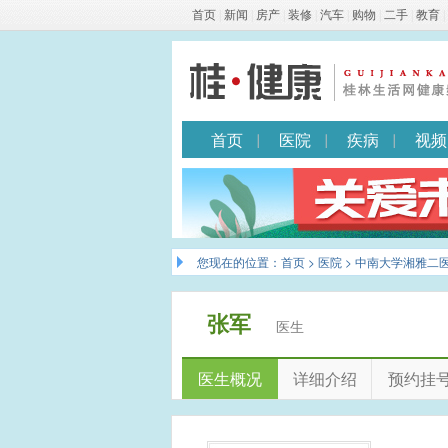
首页
|
新闻
|
房产
|
装修
|
汽车
|
购物
|
二手
|
教育
|
首页
医院
疾病
视频
您现在的位置：
首页
>
医院
>
中南大学湘雅二
张军
医生
医生概况
详细介绍
预约挂