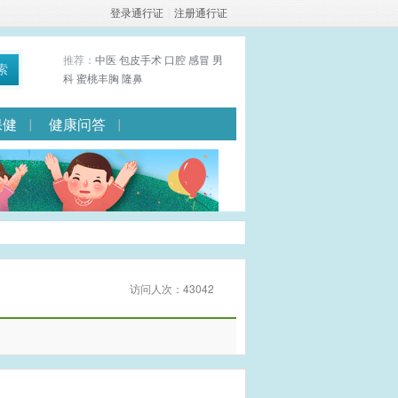
登录通行证
|
注册通行证
推荐：
中医
包皮手术
口腔
感冒
男
索
科
蜜桃丰胸
隆鼻
保健
健康问答
访问人次：43042