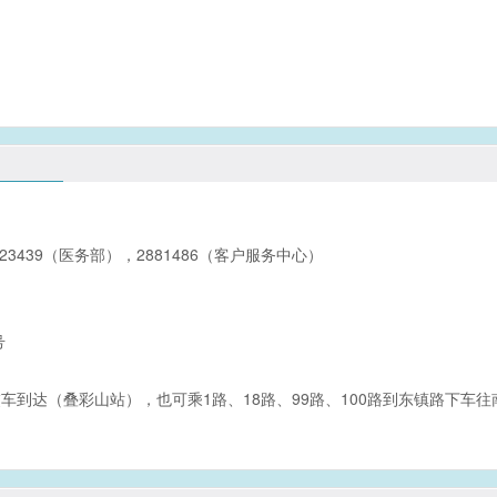
823439（医务部），2881486（客户服务中心）
号
交车到达（叠彩山站），也可乘1路、18路、99路、100路到东镇路下车往