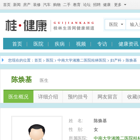
首页
|
新闻
|
房产
|
装修
|
汽车
|
购物
|
二手
|
教育
|
论坛
|
招聘
|
健康
|
更多
医院
首页
医院
疾病
视频
专访
健康资讯
您现在的位置：
首页
>
医院
>
中南大学湘雅二医院桂林医院
>
妇产科
> 陈焕基
陈焕基
医生
医生概况
详细介绍
预约挂号
网友留言
收藏(0
姓 名:
陈焕基
性 别:
女
所属医院:
中南大学湘雅二医院桂