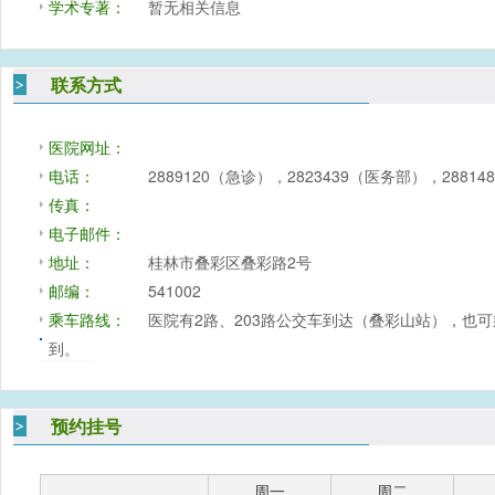
学术专著：
暂无相关信息
联系方式
医院网址：
电话：
2889120（急诊），2823439（医务部），288
传真：
电子邮件：
地址：
桂林市叠彩区叠彩路2号
邮编：
541002
乘车路线：
医院有2路、203路公交车到达（叠彩山站），也可乘
到。
预约挂号
周一
周二