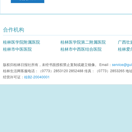
合作机构
桂林医学院附属医院
桂林医学院第二附属医院
广西壮
桂林市中医医院
桂林市中西医结合医院
院
桂林爱
版权归桂林日报社所有，未经书面授权禁止复制或建立镜像。 Email：
service@guil
桂林生活网客服电话：（0773）2853120 2852488 传真：（0773）2853
经营许可证：
桂B2-20040001