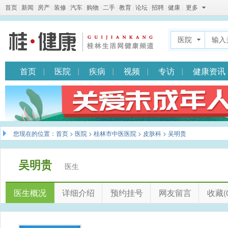
首页
|
新闻
|
房产
|
装修
|
汽车
|
购物
|
二手
|
教育
|
论坛
|
招聘
|
健康
|
更多
医院
首页
医院
疾病
视频
专访
健康资讯
您现在的位置：
首页
>
医院
>
桂林市中医医院
>
皮肤科
> 吴明贵
吴明贵
医生
医生概况
详细介绍
预约挂号
网友留言
收藏(0