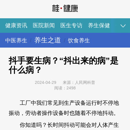
健康资讯
医院新闻
医生专访
养生保健
健康
养生之道
中医养生
饮食养生
健康资讯
医院新闻
医生专访
养生保健
健康视频
专家推荐
图说健康
抖手要生病？“抖出来的病”是
什么病？
2024-04-29
来源：人民网科普
阅读：2498
工厂中我们常见到生产设备运行时不停地
振动，劳动者操作设备时也随着不停地抖动。
你知道吗？长时间抖动可能会对人体产生