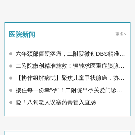
医院新闻
更多>
六年颈部僵硬疼痛，二附院微创DBS精准治顽疾
二附院微创精准施救！辗转求医重症胰腺炎患者顺利痊愈
【协作组解病忧】聚焦儿童甲状腺癌，协作组MDT护航未来
接住每一份幸“孕”！二附院早孕关爱门诊精准呵护孕早期
险！八旬老人误塞药膏管入直肠......