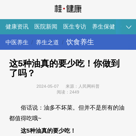
健康资讯
医院新闻
医生专访
养生保健
健康
饮食养生
中医养生
养生之道
健康资讯
医院新闻
医生专访
养生保健
健康视频
专家推荐
图说健康
这5种油真的要少吃！你做到
了吗？
2024-05-07
来源：人民网科普
阅读：2449
俗话说：油多不坏菜。但并不是所有的油
都值得吃哦~
这5种油真的要少吃！