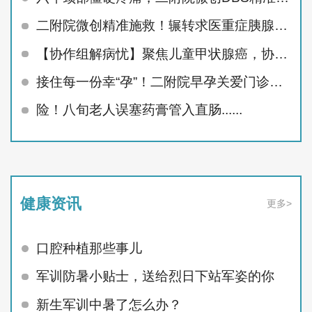
二附院微创精准施救！辗转求医重症胰腺炎患者顺利痊愈
【协作组解病忧】聚焦儿童甲状腺癌，协作组MDT护航未来
接住每一份幸“孕”！二附院早孕关爱门诊精准呵护孕早期
险！八旬老人误塞药膏管入直肠......
健康资讯
更多>
口腔种植那些事儿
军训防暑小贴士，送给烈日下站军姿的你
新生军训中暑了怎么办？