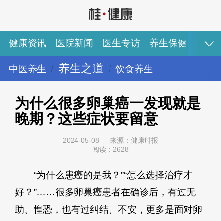
健康资讯
医院新闻
医生专访
养生保健
健康
养生之道
中医养生
饮食养生
健康资讯
医院新闻
医生专访
养生保健
健康视频
专家推荐
图说健康
为什么很多卵巢癌一发现就是
晚期？这些症状要留意
2024-05-08
来源：健康时报
阅读：2628
“为什么患癌的是我？”“怎么选择治疗才
好？”……很多卵巢癌患者在确诊后，有过无
助、惶恐，也有过纠结、不安，更多是面对卵