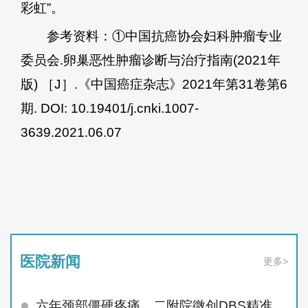
彩虹”。
参考资料：①中国抗癌协会妇科肿瘤专业
委员会.卵巢恶性肿瘤诊断与治疗指南(2021年
版) ［J］.《中国癌症杂志》2021年第31卷第6
期. DOI: 10.19401/j.cnki.1007-
3639.2021.06.07
医院新闻
更多>
六年颈部僵硬疼痛，二附院微创DBS精准治顽疾