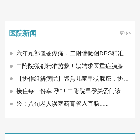
医院新闻
更多>
六年颈部僵硬疼痛，二附院微创DBS精准治顽疾
二附院微创精准施救！辗转求医重症胰腺炎患者顺利痊愈
【协作组解病忧】聚焦儿童甲状腺癌，协作组MDT护航未来
接住每一份幸“孕”！二附院早孕关爱门诊精准呵护孕早期
险！八旬老人误塞药膏管入直肠......