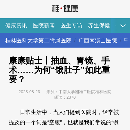
健康资讯
医院新闻
医生专访
养生保健
健康
桂林医科大学第二附属医院
广西南溪山医院
健康资讯
医院新闻
医生专访
养生保健
健康视频
专家推荐
图说健康
康康贴士丨抽血、胃镜、手
术……为何“饿肚子”如此重
要？
2025-08-26
来源：中南大学湘雅二医院桂林医院
阅读：2370
日常生活中，当人们提到医院时，经常被
提及的一个词是“空腹”，也就是我们常说的“饿