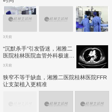
3天前
“沉默杀手”引发昏迷，湘雅二
医院桂林医院血管外科极速排
险
3天前
狭窄不等于缺血，湘雅二医院桂林医院FFR
让支架植入更精准