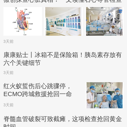
3天前
康康贴士丨冰箱不是保险箱！胰岛素存放有
六个关键细节
3天前
红火蚁蜇伤后心跳骤停，
ECMO跨城救援抢回一命
3天前
脊髓血管破裂可致截瘫，这项检查抢回黄金
时间