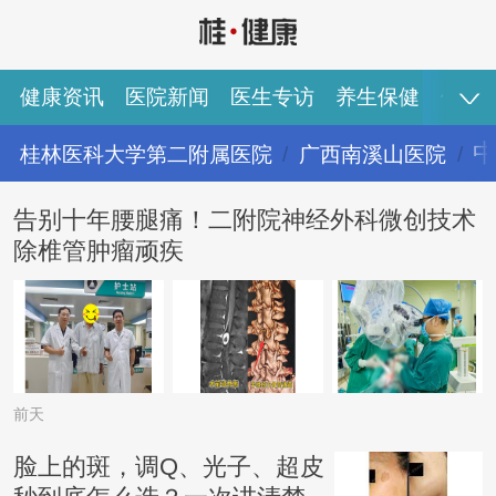
健康资讯
医院新闻
医生专访
养生保健
健康
桂林医科大学第二附属医院
广西南溪山医院
健康资讯
医院新闻
医生专访
养生保健
健康视频
专家推荐
图说健康
告别十年腰腿痛！二附院神经外科微创技术
除椎管肿瘤顽疾
前天
脸上的斑，调Q、光子、超皮