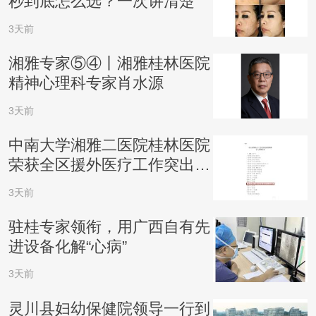
秒到底怎么选？一次讲清楚
3天前
湘雅专家⑤④丨湘雅桂林医院
精神心理科专家肖水源
3天前
中南大学湘雅二医院桂林医院
荣获全区援外医疗工作突出成
绩集体
3天前
驻桂专家领衔，用广西自有先
进设备化解“心病”
3天前
灵川县妇幼保健院领导一行到