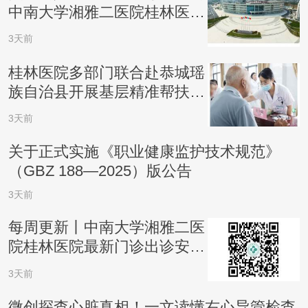
中南大学湘雅二医院桂林医院
交流学习医保管理工作
3天前
桂林医院多部门联合赴恭城瑶
族自治县开展基层精准帮扶惠
民义诊
3天前
关于正式实施《职业健康监护技术规范》
（GBZ 188—2025）版公告
3天前
每周更新丨中南大学湘雅二医
院桂林医院最新门诊出诊安排
（8.3-8.9）
3天前
微创探查心脏真相！一文读懂右心导管检查