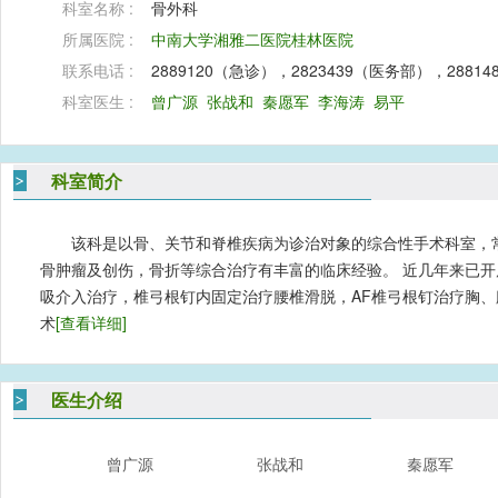
科室名称 :
骨外科
所属医院 :
中南大学湘雅二医院桂林医院
联系电话 :
2889120（急诊），2823439（医务部），288
科室医生 :
曾广源
张战和
秦愿军
李海涛
易平
科室简介
该科是以骨、关节和脊椎疾病为诊治对象的综合性手术科室，
骨肿瘤及创伤，骨折等综合治疗有丰富的临床经验。 近几年来已
吸介入治疗，椎弓根钉内固定治疗腰椎滑脱，AF椎弓根钉治疗胸
术
[查看详细]
医生介绍
曾广源
张战和
秦愿军