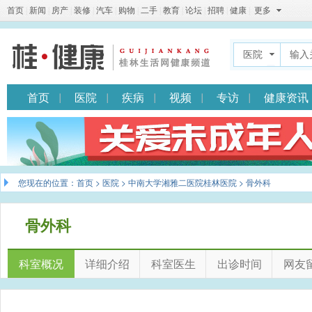
首页
|
新闻
|
房产
|
装修
|
汽车
|
购物
|
二手
|
教育
|
论坛
|
招聘
|
健康
|
更多
医院
首页
医院
疾病
视频
专访
健康资讯
您现在的位置：
首页
>
医院
>
中南大学湘雅二医院桂林医院
> 骨外科
骨外科
科室概况
详细介绍
科室医生
出诊时间
网友