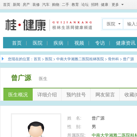
首页
|
新闻
|
房产
|
装修
|
汽车
|
购物
|
二手
|
教育
|
论坛
|
招聘
|
健康
|
更多
医院
首页
医院
疾病
视频
专访
健康资讯
您现在的位置：
首页
>
医院
>
中南大学湘雅二医院桂林医院
>
骨外科
> 曾广源
曾广源
医生
医生概况
详细介绍
预约挂号
网友留言
收藏(0
姓 名:
曾广源
性 别:
男
所属医院:
中南大学湘雅二医院桂