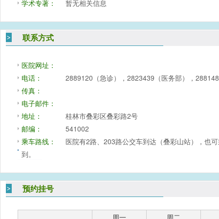
学术专著：
暂无相关信息
联系方式
医院网址：
电话：
2889120（急诊），2823439（医务部），288
传真：
电子邮件：
地址：
桂林市叠彩区叠彩路2号
邮编：
541002
乘车路线：
医院有2路、203路公交车到达（叠彩山站），也可乘
到。
预约挂号
周一
周二