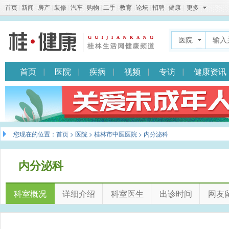
首页
|
新闻
|
房产
|
装修
|
汽车
|
购物
|
二手
|
教育
|
论坛
|
招聘
|
健康
|
更多
医院
首页
医院
疾病
视频
专访
健康资讯
您现在的位置：
首页
>
医院
>
桂林市中医医院
> 内分泌科
内分泌科
科室概况
详细介绍
科室医生
出诊时间
网友