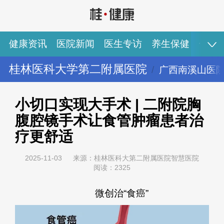
健康资讯
医院新闻
医生专访
养生保健
健康
桂林医科大学第二附属医院
广西南溪山医
健康资讯
医院新闻
医生专访
养生保健
健康视频
专家推荐
图说健康
小切口实现大手术 | 二附院胸
腹腔镜手术让食管肿瘤患者治
疗更舒适
2025-11-03
来源：桂林医科大第二附属医院智慧医院
阅读：2325
微创治“食癌”