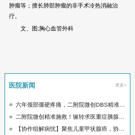
肿瘤等；擅长肺部肿瘤的非手术冷热消融治
疗。
文、图;胸心血管外科
医院新闻
更多>
六年颈部僵硬疼痛，二附院微创DBS精准治顽疾
二附院微创精准施救！辗转求医重症胰腺炎患者顺利痊愈
【协作组解病忧】聚焦儿童甲状腺癌，协作组MDT护航未来