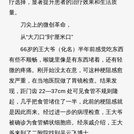
疗选择，显著提升患者的治疗效果和生活质
量。
刀尖上的微创革命，
从“大刀口”到“厘米口”
66岁的王大爷（化名）半年前感觉吃东西
有些不顺畅，喉咙里像是有东西堵着，还有轻
微的疼痛。刚开始没太在意，可这种梗阻感愈
发严重，在当地医院做了胃镜检查。结果发
现，距门齿 22—37cm 处可见食管不规则隆
起，几乎把食管堵住了一半，此前的梗阻感就
是因此而来。经过进一步的病理检查，王大爷
被确诊为食管鳞状细胞癌。经亲戚介绍，王大
爷来到了二附院找到吴云飞博士。