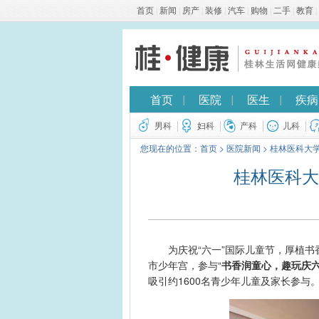
首页
|
新闻
|
房产
|
装修
|
汽车
|
购物
|
二手
|
教育
|
首页
医院
医生
疾病
男科
妇科
产科
儿科
您现在的位置：
首页
>
医院新闻
>
桂林医科大
桂林医科大
为庆祝“六一”国际儿童节，厚植书香
市少年宫，参与“
书香润童心
，
趣玩庆
吸引约1600名青少年儿童及家长参与