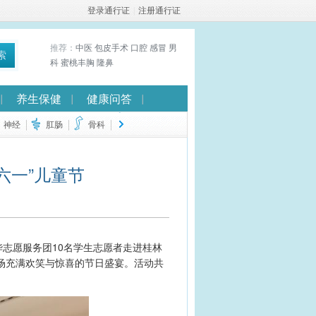
登录通行证
|
注册通行证
推荐：
中医
包皮手术
口腔
感冒
男
索
科
蜜桃丰胸
隆鼻
养生保健
健康问答
神经
肛肠
骨科
六一”儿童节
志愿服务团10名学生志愿者走进桂林
场充满欢笑与惊喜的节日盛宴。活动共