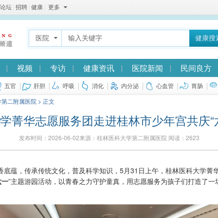
论坛
|
招聘
|
健康
|
更多
医院
健康搜
视频
专访
健康资讯
医院新闻
民间良方
五官
肝胆
呼吸
消化
内分泌
心血管
胃肠
学第二附属医院
> 正文
学菁华志愿服务团走进桂林市少年宫共庆“
发布时间：2026-06-02来源：桂林医科大学第二附属医院 阅读：
2623
底蕴，传承传统文化，普及科学知识，5月31日上午，桂林医科大学菁华
六一
”主题游园活动，以青春之力守护童真，用志愿服务为孩子们打造了一
。