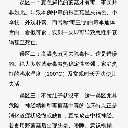
误区一：颜色鲜艳的蘑菇才有毒。事实并
非如此。导致本例中毒的裸盖菇呈灰褐色、小
伞状，外观朴素。而号称“毒王”的白毒伞通体
雪白，看似可食，实则一朵即可导致急性肝衰
竭甚至死亡。
误区二：高温烹煮可去除毒性。这是错误
的。绝大多数蘑菇毒素热稳定性极强，家庭烹
饪的沸水温度（100°C）及常规时长无法使其
失活。
误区三：不拉肚子就没事。这一误区尤其
危险。神经精神型毒蘑菇中毒的临床特点正是
消化道症状轻微或缺如，直接攻击中枢神经。
若食用野蘑菇后出现头晕、嗜睡、意识模糊、