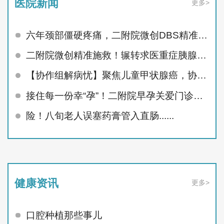
医院新闻
更多>
六年颈部僵硬疼痛，二附院微创DBS精准治顽疾
二附院微创精准施救！辗转求医重症胰腺炎患者顺利痊愈
【协作组解病忧】聚焦儿童甲状腺癌，协作组MDT护航未来
接住每一份幸“孕”！二附院早孕关爱门诊精准呵护孕早期
险！八旬老人误塞药膏管入直肠......
健康资讯
更多>
口腔种植那些事儿