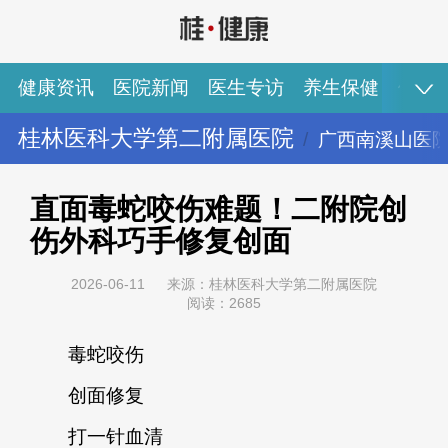
健康资讯
医院新闻
医生专访
养生保健
健康
桂林医科大学第二附属医院
广西南溪山医
健康资讯
医院新闻
医生专访
养生保健
健康视频
专家推荐
图说健康
直面毒蛇咬伤难题！二附院创
伤外科巧手修复创面
2026-06-11
来源：桂林医科大学第二附属医院
阅读：2685
毒蛇咬伤
创面修复
打一针血清