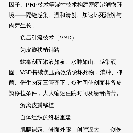
因子、PRP技术等湿性技术构建密闭湿润微环
境——隔绝感染、温和清创、加速坏死溶解与
肉芽生长。
负压引流技术（VSD）
为皮瓣移植铺路
蛇毒创面渗液如泉、水肿如山、感染顽
固。VSD持续负压高效清除坏死物，消肿、抑
菌、催生肉芽三管齐下，短时间使创面具备皮
瓣移植条件，大大缩短住院时间及患者痛苦。
游离皮瓣移植
自体组织的终极重建
肌腱裸露、骨面外露、创腔深大——创伤