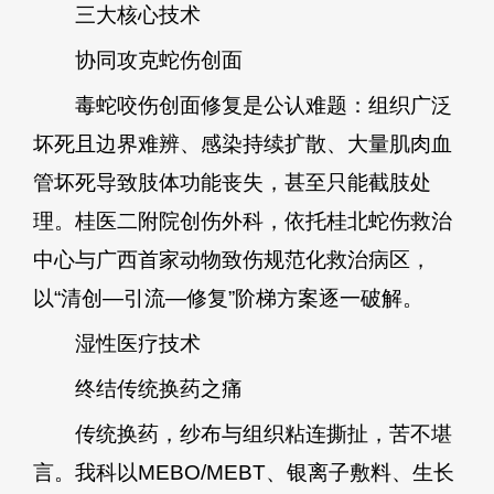
三大核心技术
协同攻克蛇伤创面
毒蛇咬伤创面修复是公认难题：组织广泛
坏死且边界难辨、感染持续扩散、大量肌肉血
管坏死导致肢体功能丧失，甚至只能截肢处
理。桂医二附院创伤外科，依托桂北蛇伤救治
中心与广西首家动物致伤规范化救治病区，
以“清创—引流—修复”阶梯方案逐一破解。
湿性医疗技术
终结传统换药之痛
传统换药，纱布与组织粘连撕扯，苦不堪
言。我科以MEBO/MEBT、银离子敷料、生长