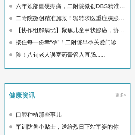
六年颈部僵硬疼痛，二附院微创DBS精准治顽疾
二附院微创精准施救！辗转求医重症胰腺炎患者顺利痊愈
【协作组解病忧】聚焦儿童甲状腺癌，协作组MDT护航未来
接住每一份幸“孕”！二附院早孕关爱门诊精准呵护孕早期
险！八旬老人误塞药膏管入直肠......
健康资讯
更多>
口腔种植那些事儿
军训防暑小贴士，送给烈日下站军姿的你