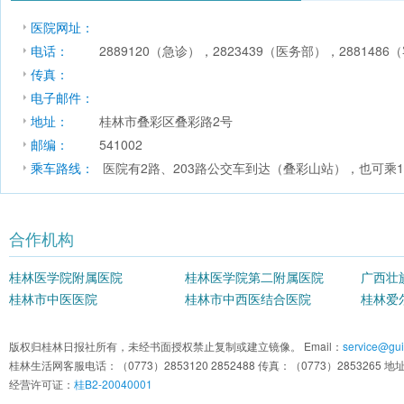
医院网址：
电话：
2889120（急诊），2823439（医务部），288148
传真：
电子邮件：
地址：
桂林市叠彩区叠彩路2号
邮编：
541002
乘车路线：
医院有2路、203路公交车到达（叠彩山站），也可乘1路
合作机构
桂林医学院附属医院
桂林医学院第二附属医院
广西壮
桂林市中医医院
桂林市中西医结合医院
院
桂林爱
版权归桂林日报社所有，未经书面授权禁止复制或建立镜像。 Email：
service@guil
桂林生活网客服电话：（0773）2853120 2852488 传真：（0773）2853
经营许可证：
桂B2-20040001