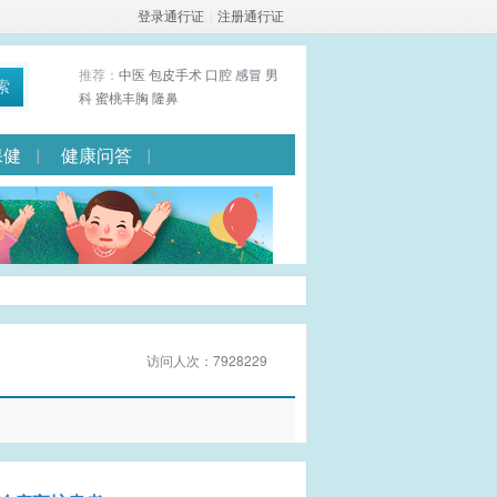
登录通行证
|
注册通行证
推荐：
中医
包皮手术
口腔
感冒
男
索
科
蜜桃丰胸
隆鼻
保健
健康问答
访问人次：7928229