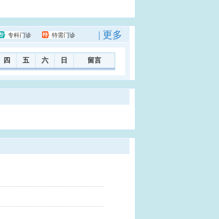
| 更多
专科门诊
特需门诊
四
五
六
日
留言