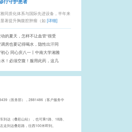
诊疗守护患者
湘雅同质化体系与国际先进设备，半年来
，显著提升胸腹腔肿瘤（如
[详细]
波动的夏天，怎样不让血管“很受
空调房也要记得喝水，隐性出汗同
守初心 同心庆八一丨中南大学湘雅
失水分
白水！必须空腹！服用此药，这几
院桂林医院开展军警民党建共建联
定要知道
动
23439（医务部），2881486（客户服务中
交车到达（叠彩山站），也可乘1路、18路、
米左走到达叠彩路，往西100米即到。