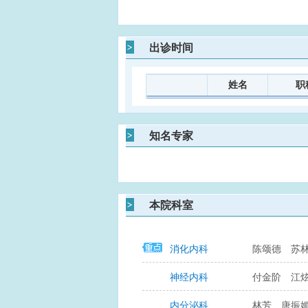
出诊时间
姓名
职
知名专家
本院科室
消化内科
陈颂德
苏
神经内科
付金阶
江
内分泌科
林芳
唐振