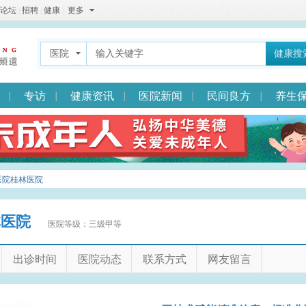
论坛
|
招聘
|
健康
|
更多
医院
健康搜
专访
健康资讯
医院新闻
民间良方
养生
医院桂林医院
林医院
医院等级：三级甲等
出诊时间
医院动态
联系方式
网友留言