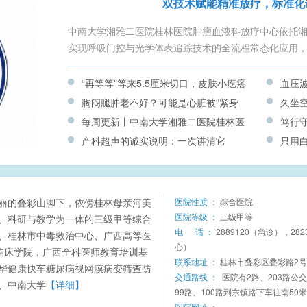
双技术赋能精准放疗，标准化
中南大学湘雅二医院桂林医院肿瘤血液科放疗中心依托
实现呼吸门控与光学体表追踪技术的全流程常态化应用
“再等等”等来5.5厘米切口，皮肤小疙瘩
血压
胸闷腿肿老不好？可能是心脏被“紧身
久坐
早切早安心
伤”？
每周更新丨中南大学湘雅二医院桂林医
笃行
衣”勒住了
样流
产科超声的诚实说明：一次讲清它
只用
院最新门诊出诊安排（8.10-8.16）
二医
的“能”与“不能”
点一
谊活
丽的叠彩山脚下，依傍桂林母亲河美
医院性质 ：
综合医院
医院等级 ：
三级甲等
、科研与教学为一体的三级甲等综合
电 话 ：
2889120（急诊），28
、桂林市中毒救治中心、广西高等医
心）
临床学院，广西全科医师教育培训基
联系地址 ：
桂林市叠彩区叠彩路2号
华健康快车糖尿病视网膜病变筛查防
交通路线 ：
医院有2路、203路公
、中南大学
【详细】
99路、100路到东镇路下车往南50
医院网址 ：