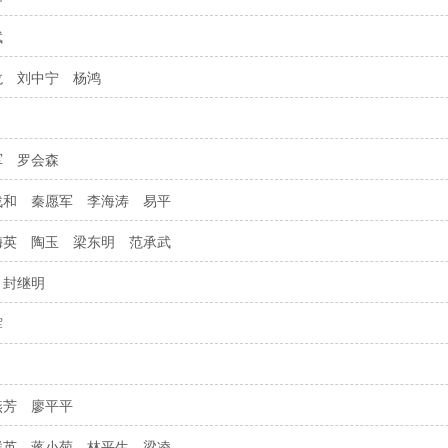
斌
龙
刘中宁
杨鸿
军
罗会森
战和
秦愿军
李海涛
易平
梅英
陶玉
梁东明
范承武
封继明
辉
燕芳
廖平平
群英
蒋小菊
林平生
梁凌