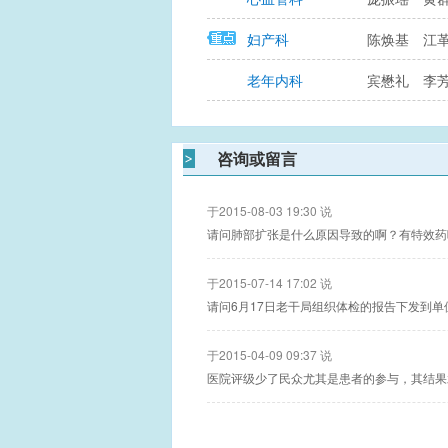
妇产科
陈焕基
江
老年内科
宾懋礼
李