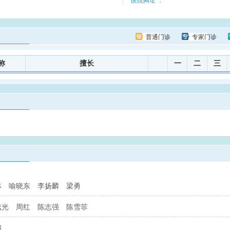
普通门诊
专家门诊
称
擅长
一
二
三
林
喻晓东
李扬麟
梁勇
炫光
周红
陈志强
陈雪菲
媚