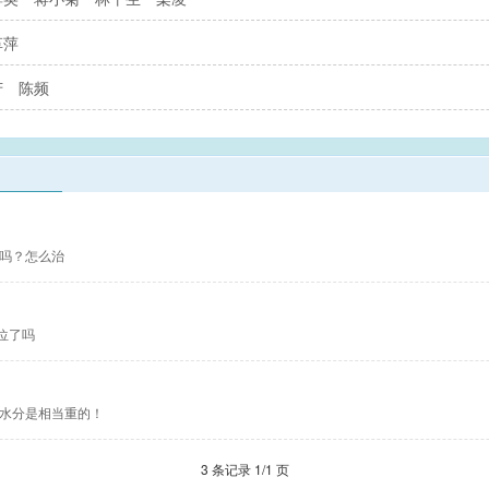
革萍
芳
陈频