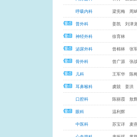
呼吸内科
梁宪梅
周
普外科
姜凯
刘津
神经外科
徐育林
泌尿外科
曾棉林
张
骨外科
曾广源
张
儿科
王军华
陈
耳鼻喉科
虞竸
姜洪
口腔科
陈丽霞
敖
眼科
温利辉
中医科
苏宝详
麦
心血管科
庞振瑶
黄