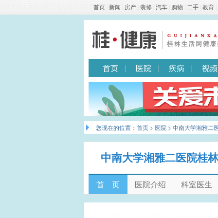
首页
|
新闻
|
房产
|
装修
|
汽车
|
购物
|
二手
|
教育
|
首页
医院
疾病
视频
您现在的位置：
首页
>
医院
> 中南大学湘雅二
中南大学湘雅二医院桂
首 页
医院介绍
科室医生